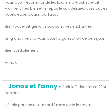
nous avoir recommandé les Lauriers à Praslin c'était
vraiment très bien et le repas le soir délicieux . Les autres
hôtels étaient aussi parfaits .
Bref tout était génial , nous sommes enchantés .
Un grand merci à vous pour l'organisation de ce séjour.
Bien cordialement .
Annick
Ou
Jonas et Fanny
...
ce
a écrit le
11 décembre 2014
bo
mé
Bonjour,
Désolé pour ce retour tardif mais avec le travail….