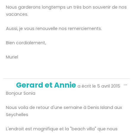
Nous garderons longtemps un très bon souvenir de nos
vacances.
Aussi, je vous renouvelle nos remerciements.
Bien cordialement,
Muriel
Ou
Gerard et Annie
...
ce
a écrit le
5 avril 2015
bo
mé
Bonjour Sonia
Nous voila de retour d'une semaine à Denis Island aux
Seychelles
L'endroit est magnifique et la "beach villa" que nous