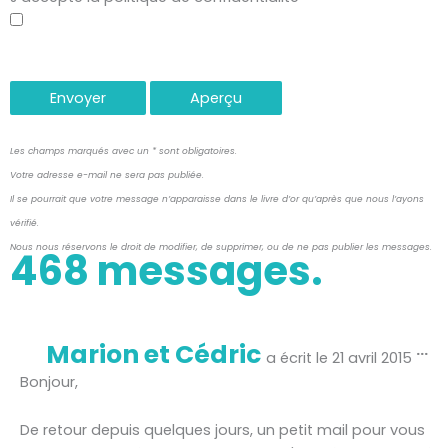
Les champs marqués avec un * sont obligatoires.
Votre adresse e-mail ne sera pas publiée.
Il se pourrait que votre message n’apparaisse dans le livre d’or qu’après que nous l’ayons
vérifié.
Nous nous réservons le droit de modifier, de supprimer, ou de ne pas publier les messages.
468 messages.
Ou
Marion et Cédric
...
ce
a écrit le
21 avril 2015
bo
mé
Bonjour,
De retour depuis quelques jours, un petit mail pour vous