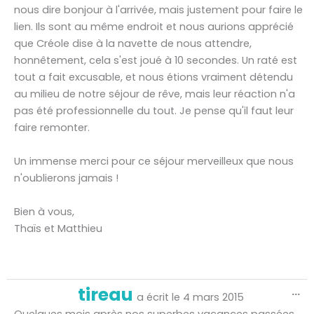
nous dire bonjour à l'arrivée, mais justement pour faire le
lien. Ils sont au même endroit et nous aurions apprécié
que Créole dise à la navette de nous attendre,
honnêtement, cela s'est joué à 10 secondes. Un raté est
tout a fait excusable, et nous étions vraiment détendu
au milieu de notre séjour de rêve, mais leur réaction n'a
pas été professionnelle du tout. Je pense qu'il faut leur
faire remonter.
Un immense merci pour ce séjour merveilleux que nous
n'oublierons jamais !
Bien à vous,
Thaïs et Matthieu
Ou
tireau
...
ce
a écrit le
4 mars 2015
bo
mé
Quelques mois après nos superbes vacances passées