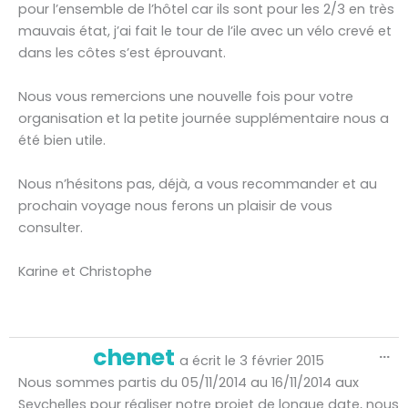
pour l’ensemble de l’hôtel car ils sont pour les 2/3 en très
mauvais état, j’ai fait le tour de l’ile avec un vélo crevé et
dans les côtes s’est éprouvant.
Nous vous remercions une nouvelle fois pour votre
organisation et la petite journée supplémentaire nous a
été bien utile.
Nous n’hésitons pas, déjà, a vous recommander et au
prochain voyage nous ferons un plaisir de vous
consulter.
Karine et Christophe
Ou
chenet
...
ce
a écrit le
3 février 2015
bo
mé
Nous sommes partis du 05/11/2014 au 16/11/2014 aux
Seychelles pour réaliser notre projet de longue date, nous