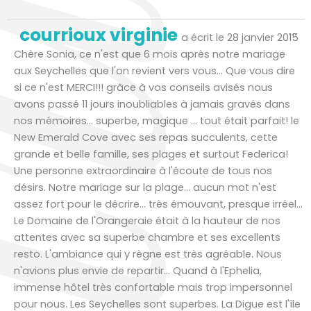
Ou
courrioux virginie
...
ce
a écrit le
28 janvier 2015
bo
mé
Chère Sonia, ce n'est que 6 mois après notre mariage
aux Seychelles que l'on revient vers vous... Que vous dire
si ce n'est MERCI!!! grâce à vos conseils avisés nous
avons passé 11 jours inoubliables à jamais gravés dans
nos mémoires... superbe, magique ... tout était parfait! le
New Emerald Cove avec ses repas succulents, cette
grande et belle famille, ses plages et surtout Federica!
Une personne extraordinaire à l'écoute de tous nos
désirs. Notre mariage sur la plage... aucun mot n'est
assez fort pour le décrire... très émouvant, presque irréel...
Le Domaine de l'Orangeraie était à la hauteur de nos
attentes avec sa superbe chambre et ses excellents
resto. L'ambiance qui y règne est très agréable. Nous
n'avions plus envie de repartir... Quand à l'Ephelia,
immense hôtel très confortable mais trop impersonnel
pour nous. Les Seychelles sont superbes. La Digue est l'île