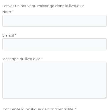
Écrivez un nouveau message dans le livre d’or
Navigation
Nom
*
dans
la
liste
du
E-mail
*
livre
d’or
Message du livre d’or
*
J’accepte la politique de confidentialité
*