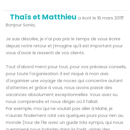
Ou
Thaïs et Matthieu
...
ce
a écrit le
16 mars 2015
bo
mé
Bonjour Sonia,
Je suis désolée, je n'ai pas pris le temps de vous écrire
depuis notre retour et j’imagine qu'il est important pour
vous d'avoir le ressenti de vos clients.
Tout d'abord merci pour tout, pour vos précieux conseils,
pour toute l'organisation. Il est risqué à mon avis
d'organiser une voyage de noces qui concentre autant
d'attentes et grâce à vous, nous avons passé des
vacances absolument exceptionnelles. Vous avez su
nous comprendre et nous diriger où il fallait.
Par exemple, moi qui ne voulait pas aller à Mahé, je
n'aurais finalement raté ces quelques jours pour rien au
monde (tour de l'ile avec un guide très sympa, qui nous
a emmené nous balader dans la forêt, visiter des