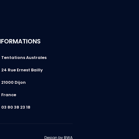
NFORMATIONS
Tentations Australes
24 Rue Ernest Bailly
21000 Dijon
France
03 80 38 23 18
Design by BWA