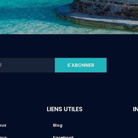
S'ABONNER
LIENS UTILES
I
ous
Blog
aux
Facebook