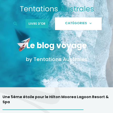
Aller
au
contenu
CATÉGORIES
LIVRE D'OR
Le blog voyage
by Tentations Australes
Une 5ème étoile pour le Hilton Moorea Lagoon Resort &
Spa