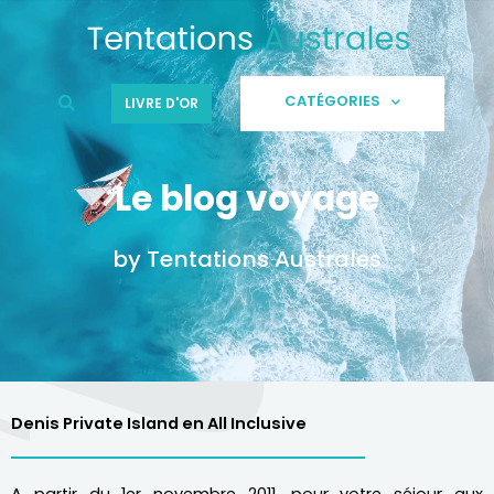
Aller
au
contenu
CATÉGORIES
LIVRE D'OR
Le blog voyage
by Tentations Australes
Denis Private Island en All Inclusive