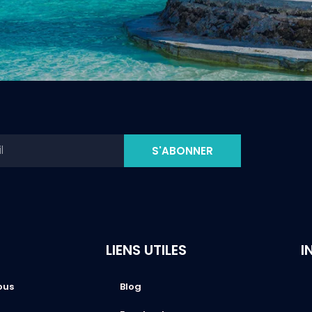
S'ABONNER
LIENS UTILES
I
ous
Blog