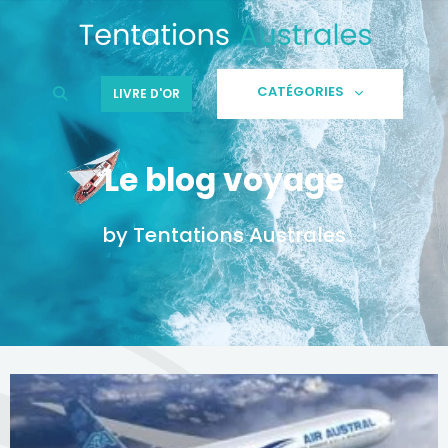
Aller
au
contenu
CATÉGORIES
LIVRE D'OR
Le blog voyage
by Tentations Australes