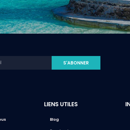
S'ABONNER
LIENS UTILES
I
ous
Blog