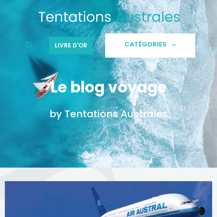
Aller
au
contenu
CATÉGORIES
LIVRE D'OR
Le blog voyage
by Tentations Australes