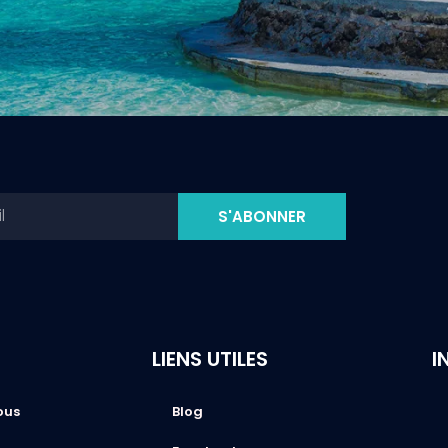
S'ABONNER
LIENS UTILES
I
ous
Blog