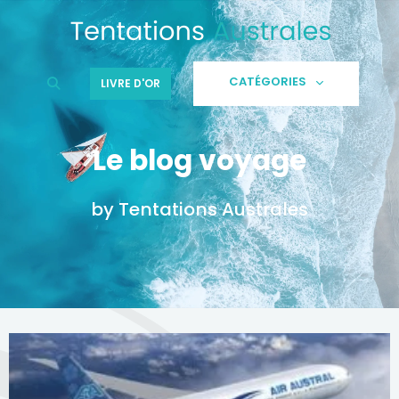
Aller
au
contenu
CATÉGORIES
LIVRE D'OR
Le blog voyage
by Tentations Australes