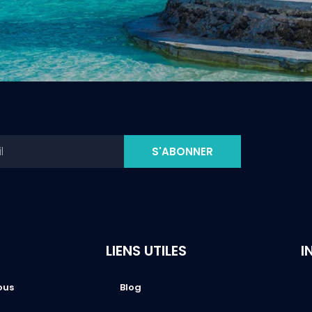
S'ABONNER
LIENS UTILES
I
ous
Blog